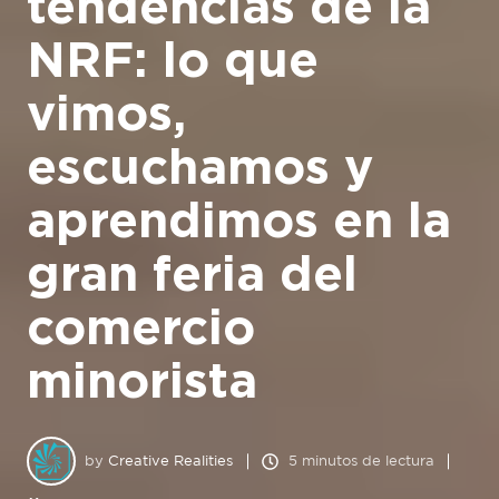
tendencias de la
NRF: lo que
vimos,
escuchamos y
aprendimos en la
gran feria del
comercio
minorista
by
Creative Realities
5 minutos de lectura